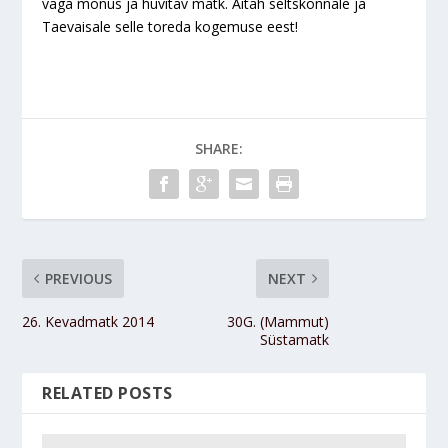
väga mõnus ja huvitav matk. Aitäh seltskonnale ja
Taevaisale selle toreda kogemuse eest!
SHARE:
PREVIOUS
NEXT
26. Kevadmatk 2014
30G. (Mammut)
Süstamatk
RELATED POSTS