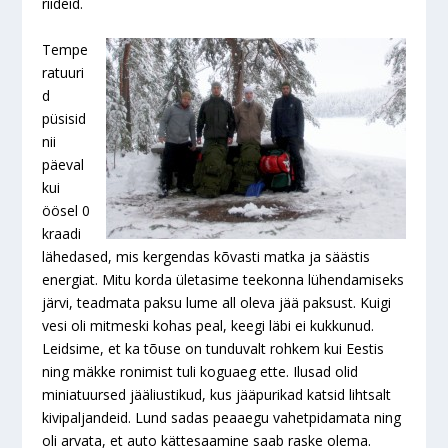
riideid.
Tempe
ratuuri
d
püsisid
nii
päeval
kui
öösel 0
kraadi
lähedased, mis kergendas kõvasti matka ja säästis
energiat. Mitu korda ületasime teekonna lühendamiseks
järvi, teadmata paksu lume all oleva jää paksust. Kuigi
vesi oli mitmeski kohas peal, keegi läbi ei kukkunud.
Leidsime, et ka tõuse on tunduvalt rohkem kui Eestis
ning mäkke ronimist tuli koguaeg ette. Ilusad olid
miniatuursed jääliustikud, kus jääpurikad katsid lihtsalt
kivipaljandeid. Lund sadas peaaegu vahetpidamata ning
oli arvata, et auto kättesaamine saab raske olema.