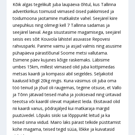
Kõik algas tegelikult juba laupäeva õhtul, kus Tallinna
adventkirikus toimusid viimased öised pakkimised ja
toidumoona jaotamine matkaliste vahel. Seejärel kiire
unepuhkus ning olimegi kell 7 Tallinna sadamas ja
seejärel laeval. Aega sisustasime magamisega, seejärel
seisis ees sõit Kouvola lähistel asuvasse Repovesi
rahvusparki. Panime vaimu ja asjad valmis ning asusime
pühapäeva pärastlõunal Soome metsi vallutama.
Esimene päev kujunes kõige raskemaks. Läbisime
umbes 15km, millest viimased olid juba kottpimedas
metsas kaardi ja kompassi abil seigeldes. Seljakotid
kaalusid kõigil 20kg ringis. Kuna väsimus oli juba oma
töö teinud ja jõud oli raugemas, tegime otsuse, et Vallo
ja Tõnn jätavad teised maha ja jooksevad ning üritavad
teeotsa või kaardil olevat majakest leida. Eksitavad olid
nii kaardi vanus, põdrajäljed kui matkaraja märgid
puutüvedel. Lõpuks siiski sai lõpppunkt leitud ja ka
teised sinna viidud. Mairo läks pärast telkide püstitamist
kohe magama, teised tegid süüa, lõkke ja kuivatasid