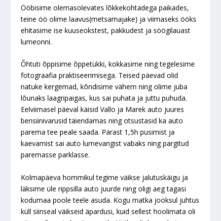
Ööbisime olemasolevates lõkkekohtadega paikades,
teine öö olime laavus(metsamajake) ja viimaseks ööks
ehitasime ise kuuseokstest, pakkudest ja söögilauast
lumeonni.
Õhtuti õppisime õppetükki, kokkasime ning tegelesime
fotograafia praktiseerimisega. Teised päevad olid
natuke kergemad, kõndisime vähem ning olime juba
lõunaks laagripaigas, kus sai puhata ja juttu puhuda.
Eelviimasel päeval käisid Vallo ja Marek auto juures
bensiinivarusid täiendamas ning otsustasid ka auto
parema tee peale saada. Pärast 1,5h pusimist ja
kaevamist sai auto lumevangist vabaks ning pargitud
paremasse parklasse.
Kolmapäeva hommikul tegime väikse jalutuskäigu ja
läksime üle rippsilla auto juurde ning oligi aeg tagasi
kodumaa poole teele asuda. Kogu matka jooksul juhtus
küll siinseal väikseid äpardusi, kuid sellest hoolimata oli