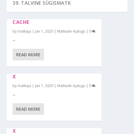
39. TALVINE SÜGISMATK
CACHE
by
matkaja
|
Jan 1, 2020
|
Matkade Ajalugu
|
0
...
READ MORE
X
by
matkaja
|
Jan 1, 2020
|
Matkade Ajalugu
|
0
35. KANUUMATK PÕLTSAMAA JÕEL
32. SEIKLUSMATK
31. VORMSI RATTAMATK
30. (MAMMUT) SÜSTAMATK
29. SOOME TALVEMATK
...
READ MORE
X