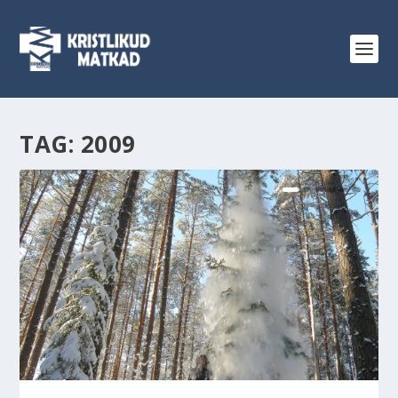
TAG:
2009