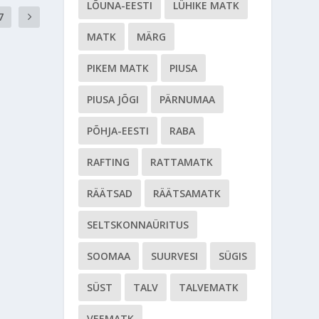
LÕUNA-EESTI
LÜHIKE MATK
7
MATK
MÄRG
PIKEM MATK
PIUSA
PIUSA JÕGI
PÄRNUMAA
PÕHJA-EESTI
RABA
RAFTING
RATTAMATK
RÄÄTSAD
RÄÄTSAMATK
SELTSKONNAÜRITUS
SOOMAA
SUURVESI
SÜGIS
SÜST
TALV
TALVEMATK
VEEMATK