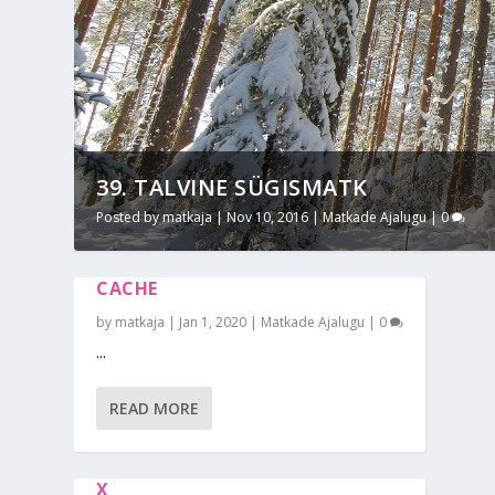
39. TALVINE SÜGISMATK
Posted by
matkaja
|
Nov 10, 2016
|
Matkade Ajalugu
|
0
CACHE
by
matkaja
|
Jan 1, 2020
|
Matkade Ajalugu
|
0
...
READ MORE
X