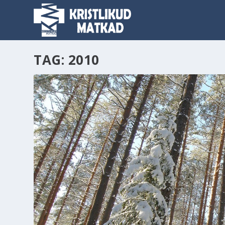
TAG:
2010