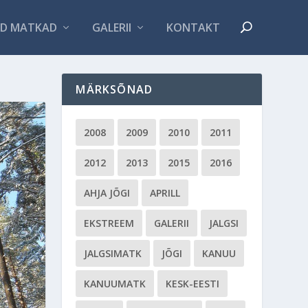
D MATKAD
GALERII
KONTAKT
MÄRKSÕNAD
2008
2009
2010
2011
2012
2013
2015
2016
AHJA JÕGI
APRILL
EKSTREEM
GALERII
JALGSI
JALGSIMATK
JÕGI
KANUU
KANUUMATK
KESK-EESTI