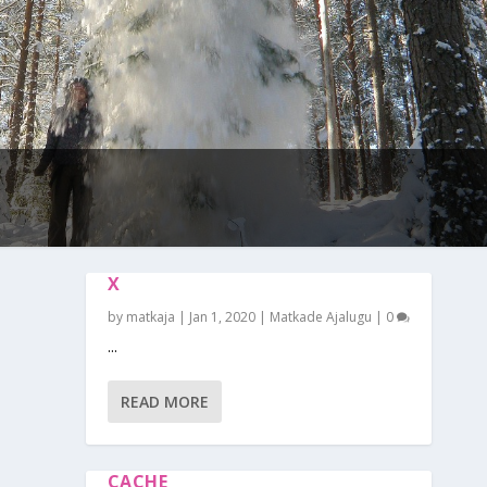
X
by
matkaja
|
Jan 1, 2020
|
Matkade Ajalugu
|
0
...
READ MORE
CACHE