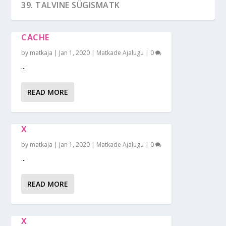
39. TALVINE SÜGISMATK
CACHE
by
matkaja
|
Jan 1, 2020
|
Matkade Ajalugu
|
0
...
READ MORE
X
by
matkaja
|
Jan 1, 2020
|
Matkade Ajalugu
|
0
35. KANUUMATK PÕLTSAMAA JÕEL
32. SEIKLUSMATK
31. VORMSI RATTAMATK
30. (MAMMUT) SÜSTAMATK
29. SOOME TALVEMATK
...
READ MORE
X