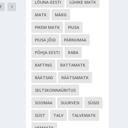
LÕUNA-EESTI
LÜHIKE MATK
7
MATK
MÄRG
PIKEM MATK
PIUSA
PIUSA JÕGI
PÄRNUMAA
PÕHJA-EESTI
RABA
RAFTING
RATTAMATK
RÄÄTSAD
RÄÄTSAMATK
SELTSKONNAÜRITUS
SOOMAA
SUURVESI
SÜGIS
SÜST
TALV
TALVEMATK
VEEMATK