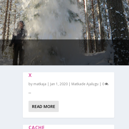
X
by
matkaja
|
Jan 1, 2020
|
Matkade Ajalugu
|
0
...
READ MORE
CACHE