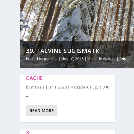
39. TALVINE SÜGISMATK
Posted by
matkaja
|
Nov 10, 2016
|
Matkade Ajalugu
|
0
CACHE
by
matkaja
|
Jan 1, 2020
|
Matkade Ajalugu
|
0
...
READ MORE
X