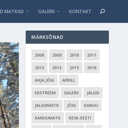
D MATKAD
GALERII
KONTAKT
MÄRKSÕNAD
2008
2009
2010
2011
2012
2013
2015
2016
AHJA JÕGI
APRILL
EKSTREEM
GALERII
JALGSI
JALGSIMATK
JÕGI
KANUU
KANUUMATK
KESK-EESTI