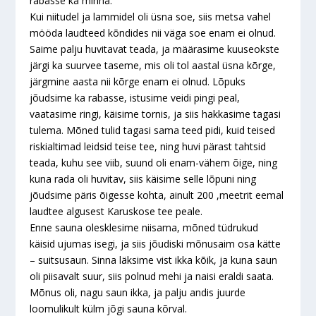
rabasse ka minna.
Kui niitudel ja lammidel oli üsna soe, siis metsa vahel
mööda laudteed kõndides nii väga soe enam ei olnud.
Saime palju huvitavat teada, ja määrasime kuuseokste
järgi ka suurvee taseme, mis oli tol aastal üsna kõrge,
järgmine aasta nii kõrge enam ei olnud. Lõpuks
jõudsime ka rabasse, istusime veidi pingi peal,
vaatasime ringi, käisime tornis, ja siis hakkasime tagasi
tulema. Mõned tulid tagasi sama teed pidi, kuid teised
riskialtimad leidsid teise tee, ning huvi pärast tahtsid
teada, kuhu see viib, suund oli enam-vähem õige, ning
kuna rada oli huvitav, siis käisime selle lõpuni ning
jõudsime päris õigesse kohta, ainult 200 ,meetrit eemal
laudtee algusest Karuskose tee peale.
Enne sauna olesklesime niisama, mõned tüdrukud
käisid ujumas isegi, ja siis jõudiski mõnusaim osa kätte
– suitsusaun. Sinna läksime vist ikka kõik, ja kuna saun
oli piisavalt suur, siis polnud mehi ja naisi eraldi saata.
Mõnus oli, nagu saun ikka, ja palju andis juurde
loomulikult külm jõgi sauna kõrval.