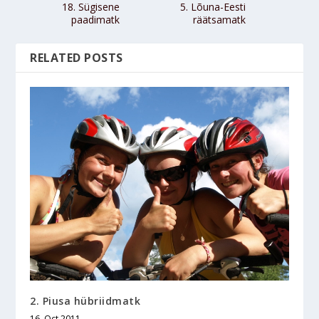
18. Sügisene
5. Lõuna-Eesti
paadimatk
räätsamatk
RELATED POSTS
2. Piusa hübriidmatk
16. Oct 2011