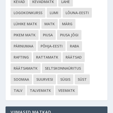
KEVAD
KEVADMATK
LAHE
LOGOKONKURSS
LUMI
LÕUNA-EESTI
LÜHIKE MATK
MATK
MÄRG
PIKEM MATK
PIUSA
PIUSA JÕGI
PÄRNUMAA
PÕHJA-EESTI
RABA
RAFTING
RATTAMATK
RÄÄTSAD
RÄÄTSAMATK
SELTSKONNAÜRITUS
SOOMAA
SUURVESI
SÜGIS
SÜST
TALV
TALVEMATK
VEEMATK
VIIMASED MATKAD