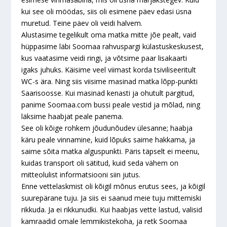
kui see oli möödas, siis oli esimene päev edasi üsna
muretud. Teine päev oli veidi halvem.
Alustasime tegelikult oma matka mitte jõe pealt, vaid
hüppasime läbi Soomaa rahvuspargi külastuskeskusest,
kus vaatasime veidi ringi, ja võtsime paar lisakaarti
igaks juhuks. Käisime veel viimast korda tsiviliseeritult
WC-s ära. Ning siis viisime masinad matka lõpp-punkti
Saarisoosse. Kui masinad kenasti ja ohutult pargitud,
panime Soomaa.com bussi peale vestid ja mõlad, ning
läksime haabjat peale panema.
See oli kõige rohkem jõudunõudev ülesanne; haabja
käru peale vinnamine, kuid lõpuks saime hakkama, ja
saime sõita matka alguspunkti. Päris täpselt ei meenu,
kuidas transport oli sätitud, kuid seda vähem on
mitteolulist informatsiooni siin jutus.
Enne vettelaskmist oli kõigil mõnus erutus sees, ja kõigil
suurepärane tuju. Ja siis ei saanud meie tuju mittemiski
rikkuda. Ja ei rikkunudki. Kui haabjas vette lastud, valisid
kamraadid omale lemmikistekoha, ja retk Soomaa