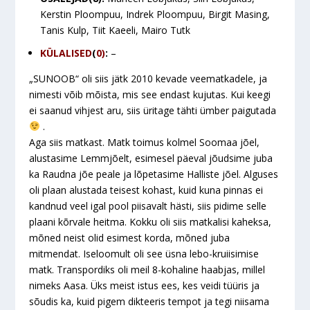
Kerstin Ploompuu, Indrek Ploompuu, Birgit Masing,
Tanis Kulp, Tiit Kaeeli, Mairo Tutk
KÜLALISED
(
0)
:
–
„SUNOOB“ oli siis jätk 2010 kevade veematkadele, ja
nimesti võib mõista, mis see endast kujutas. Kui keegi
ei saanud vihjest aru, siis üritage tähti ümber paigutada
.
Aga siis matkast. Matk toimus kolmel Soomaa jõel,
alustasime Lemmjõelt, esimesel päeval jõudsime juba
ka Raudna jõe peale ja lõpetasime Halliste jõel. Alguses
oli plaan alustada teisest kohast, kuid kuna pinnas ei
kandnud veel igal pool piisavalt hästi, siis pidime selle
plaani kõrvale heitma. Kokku oli siis matkalisi kaheksa,
mõned neist olid esimest korda, mõned juba
mitmendat. Iseloomult oli see üsna lebo-kruiisimise
matk. Transpordiks oli meil 8-kohaline haabjas, millel
nimeks Aasa. Üks meist istus ees, kes veidi tüüris ja
sõudis ka, kuid pigem dikteeris tempot ja tegi niisama