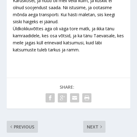
Karuskosel, ja nüüd oli meil veidi külm, ja kuskilt ei
olnud soojendust saada. Nii istusime, ja ootasime
mõnda aega transporti. Kui hästi mäletan, siis keegi
siiski haigeks ei jäänud.
Üldkokkuvõttes aga oli väga tore matk, ja ikka tänu
kamraadidele, kes osa võtsid, ja ka tänu Taevaisale, kes
meile jagas küll erinevaid katsumusi, kuid läbi
katsumuste tuleb tarkus ja ramm.
SHARE:
PREVIOUS
NEXT