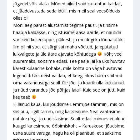
jõgedel võis alata. Mõned pildid said ka tehtud kaldalt,
et jääddvustada seda idülli, mis meil seal veesõidukis
olles oli.
Mõni aeg pärast alustamist tegime pausi, ja tirisime
haabja kaldasse, ning istusime aasa äärde, et nautida
värskeid kullerkuppe, päikest, ja muidugi ka lõunasööki.
Ilm oli nii soe, et särgi sai maha võetud, ja eputatud
luikvalgete ja üle ääre ajavate kõhtudega
Kõht veel
suuremaks, sõitsime edasi. Tee peale jäi ka üks huvitav
kärestikulaadne kohake, mile kohta on väga huvitavad
legendid. Üks neist väidab, et keegi rikas härra sõitnud
oma varandusega sealt üle jõe, ja kaarik olla kukkunud,
ja nüüd varandus jõe põhjas laiali. Kuid see on jutt, kuid
kes teab
Ei läinud kaua, kui jõudsime Lemmjõe tammini, mis on
siis puu, liigilt tamm, ning kaitsealune. Seal vaatasime
natuke ringi, ja uudistasime. Sealt edasi minnes ei olnud
kaugel ka esimene ööbimiskoht – Karuskose. Jõudsime
üsna suure varuga, nagu ka oli plaanitud, et saaksime