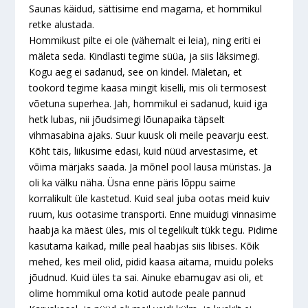
Saunas käidud, sättisime end magama, et hommikul
retke alustada.
Hommikust pilte ei ole (vähemalt ei leia), ning eriti ei
mäleta seda. Kindlasti tegime süüa, ja siis läksimegi.
Kogu aeg ei sadanud, see on kindel. Mäletan, et
tookord tegime kaasa mingit kiselli, mis oli termosest
võetuna superhea. Jah, hommikul ei sadanud, kuid iga
hetk lubas, nii jõudsimegi lõunapaika täpselt
vihmasabina ajaks. Suur kuusk oli meile peavarju eest.
Kõht täis, liikusime edasi, kuid nüüd arvestasime, et
võima märjaks saada. Ja mõnel pool lausa müristas. Ja
oli ka välku näha. Üsna enne päris lõppu saime
korralikult üle kastetud. Kuid seal juba ootas meid kuiv
ruum, kus ootasime transporti. Enne muidugi vinnasime
haabja ka mäest üles, mis ol tegelikult tükk tegu. Pidime
kasutama kaikad, mille peal haabjas siis libises. Kõik
mehed, kes meil olid, pidid kaasa aitama, muidu poleks
jõudnud. Kuid üles ta sai. Ainuke ebamugav asi oli, et
olime hommikul oma kotid autode peale pannud