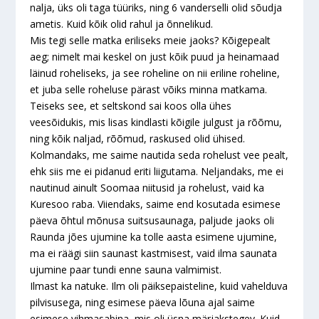
nalja, üks oli taga tüüriks, ning 6 vanderselli olid sõudja
ametis. Kuid kõik olid rahul ja õnnelikud.
Mis tegi selle matka eriliseks meie jaoks? Kõigepealt
aeg; nimelt mai keskel on just kõik puud ja heinamaad
läinud roheliseks, ja see roheline on nii eriline roheline,
et juba selle roheluse pärast võiks minna matkama.
Teiseks see, et seltskond sai koos olla ühes
veesõidukis, mis lisas kindlasti kõigile julgust ja rõõmu,
ning kõik naljad, rõõmud, raskused olid ühised.
Kolmandaks, me saime nautida seda rohelust vee pealt,
ehk siis me ei pidanud eriti liigutama. Neljandaks, me ei
nautinud ainult Soomaa niitusid ja rohelust, vaid ka
Kuresoo raba. Viiendaks, saime end kosutada esimese
päeva õhtul mõnusa suitsusaunaga, paljude jaoks oli
Raunda jões ujumine ka tolle aasta esimene ujumine,
ma ei räägi siin saunast kastmisest, vaid ilma saunata
ujumine paar tundi enne sauna valmimist.
Ilmast ka natuke. Ilm oli päiksepaisteline, kuid vahelduva
pilvisusega, ning esimese päeva lõuna ajal saime
esimese vihmasabina, mis oli üsna märjakstegev. Kuid