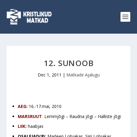
12. SUNOOB
Dec 1, 2011
|
Matkade Ajalugu
AEG
:
16.-17.mai, 2010
MARSRUUT
:
Lemmjõgi – Raudna jõgi – Halliste jõgi
LIIK
:
haabjas
OSALEJAD(8)
:
Marleen Lobjakas, Siiri Lobjakas,