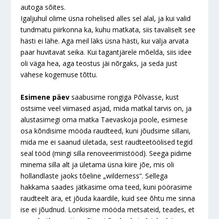
autoga sõites.
Igaljuhul olime üsna rohelised alles sel alal, ja kui valid
tundmatu piirkonna ka, kuhu matkata, siis tavaliselt see
hästi ei lähe. Aga meil läks üsna hästi, kui välja arvata
paar huvitavat seika. Kui tagantjärele mõelda, siis idee
oli väga hea, aga teostus jäi nõrgaks, ja seda just
vähese kogemuse tõttu.
Esimene päev
saabusime rongiga Põlvasse, kust
ostsime veel viimased asjad, mida matkal tarvis on, ja
alustasimegi oma matka Taevaskoja poole, esimese
osa kõndisime mööda raudteed, kuni jõudsime sillani,
mida me ei saanud ületada, sest raudteetöölised tegid
seal tööd (mingi silla renoveerimistööd). Seega pidime
minema silla alt ja ületama üsna kiire jõe, mis oli
hollandlaste jaoks tõeline „wilderness“. Sellega
hakkama saades jätkasime oma teed, kuni pöörasime
raudteelt ära, et jõuda kaardile, kuid see õhtu me sinna
ise ei jõudnud. Lonkisime mööda metsateid, teades, et