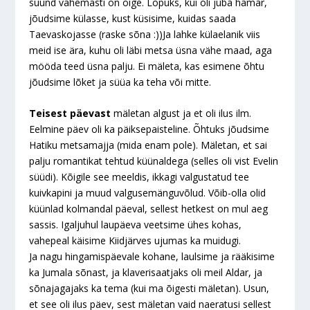
suund vähemasti on õige. Lõpuks, kui oli juba hämar,
jõudsime külasse, kust küsisime, kuidas saada
Taevaskojasse (raske sõna :))Ja lahke külaelanik viis
meid ise ära, kuhu oli läbi metsa üsna vähe maad, aga
mööda teed üsna palju. Ei mäleta, kas esimene õhtu
jõudsime lõket ja süüa ka teha või mitte.
Teisest päevast
mäletan algust ja et oli ilus ilm.
Eelmine päev oli ka päiksepaisteline. Õhtuks jõudsime
Hatiku metsamajja (mida enam pole). Mäletan, et sai
palju romantikat tehtud küünaldega (selles oli vist Evelin
süüdi). Kõigile see meeldis, ikkagi valgustatud tee
kuivkapini ja muud valgusemänguvõlud. Võib-olla olid
küünlad kolmandal päeval, sellest hetkest on mul aeg
sassis. Igaljuhul laupäeva veetsime ühes kohas,
vahepeal käisime Kiidjärves ujumas ka muidugi.
Ja nagu hingamispäevale kohane, laulsime ja rääkisime
ka Jumala sõnast, ja klaverisaatjaks oli meil Aldar, ja
sõnajagajaks ka tema (kui ma õigesti mäletan). Usun,
et see oli ilus päev, sest mäletan vaid naeratusi sellest