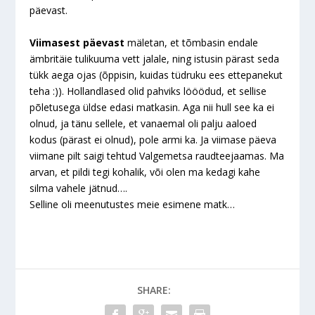
päevast.
Viimasest päevast
mäletan, et tõmbasin endale
ämbritäie tulikuuma vett jalale, ning istusin pärast seda
tükk aega ojas (õppisin, kuidas tüdruku ees ettepanekut
teha :)). Hollandlased olid pahviks lööödud, et sellise
põletusega üldse edasi matkasin. Aga nii hull see ka ei
olnud, ja tänu sellele, et vanaemal oli palju aaloed
kodus (pärast ei olnud), pole armi ka. Ja viimase päeva
viimane pilt saigi tehtud Valgemetsa raudteejaamas. Ma
arvan, et pildi tegi kohalik, või olen ma kedagi kahe
silma vahele jätnud….
Selline oli meenutustes meie esimene matk…
SHARE: