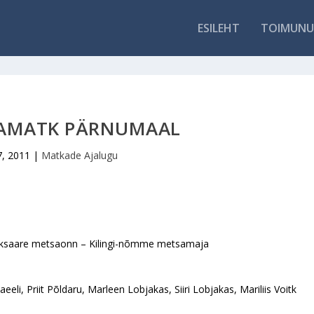
ESILEHT
TOIMUNU
SAMATK PÄRNUMAAL
7, 2011
|
Matkade Ajalugu
aiksaare metsaonn – Kilingi-nõmme metsamaja
Kaeeli, Priit Põldaru, Marleen Lobjakas, Siiri Lobjakas, Mariliis Voitk