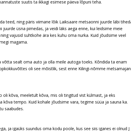
a kannatuste suutis ta ikkagi esimese päeva lõpuni teha.
teed, ning päris viimane lõik Laiksaare metsaonni juurde läbi tihed
ni juurde üsna pimedas, ja veidi läks aega enne, kui leidsime meie
 ning vajusid suhtkohe ära kes kuhu oma nurka. Kuid jõudsime veel
jäimegi magama.
 võtta sealt oma auto ja olla meile autoga toeks. Kõndida ta enam
õppkokkuvõttes oli see mõistlik, sest enne Kilingi-nõmme metsamajan
oli kõva, meeletult kõva, mis oli tingitud vist külmast, ja eks
ga kõva tempo. Kuid kohale jõudsime vara, tegime süüa ja sauna ka.
htu saabudes.
ga, ja igaüks suundus oma kodu poole, kus see siis iganes ei olnud J