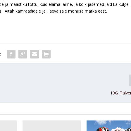
de ja maastiku tõttu, kuid elama jäime, ja kõik jäsemed jäid ka külge.
s. Aitäh kamraadidele ja Taevaisale mõnusa matka eest.
:
19G. Talv