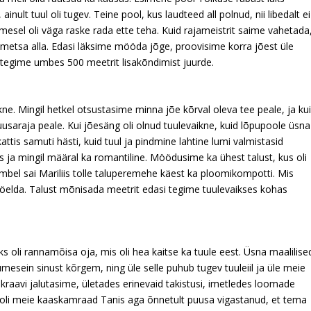
 ainult tuul oli tugev. Teine pool, kus laudteed all polnud, nii libedalt ei
mesel oli väga raske rada ette teha. Kuid rajameistrit saime vahetada
e metsa alla. Edasi läksime mööda jõge, proovisime korra jõest üle
a tegime umbes 500 meetrit lisakõndimist juurde.
kne. Mingil hetkel otsustasime minna jõe kõrval oleva tee peale, ja ku
uusaraja peale. Kui jõesäng oli olnud tuulevaikne, kuid lõpupoole üsna
 kattis samuti hästi, kuid tuul ja pindmine lahtine lumi valmistasid
nus ja mingil määral ka romantiline. Möödusime ka ühest talust, kus oli
mbel sai Mariliis tolle taluperemehe käest ka ploomikompotti. Mis
i öelda. Talust mõnisada meetrit edasi tegime tuulevaikses kohas
s oli rannamõisa oja, mis oli hea kaitse ka tuule eest. Üsna maalilise
umesein sinust kõrgem, ning üle selle puhub tugev tuuleiil ja üle meie
raavi jalutasime, ületades erinevaid takistusi, imetledes loomade
aks oli meie kaaskamraad Tanis aga õnnetult puusa vigastanud, et tema