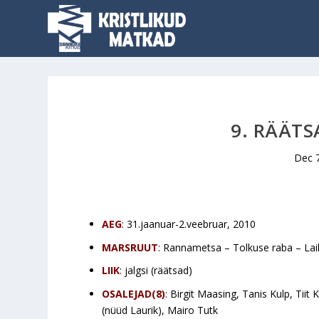
9. RÄÄT
Dec 
AEG
: 31.jaanuar-2.veebruar, 2010
MARSRUUT
: Rannametsa – Tolkuse raba – L
LIIK
: jalgsi (räätsad)
OSALEJAD(8)
: Birgit Maasing, Tanis Kulp, Tiit 
(nüüd Laurik), Mairo Tutk