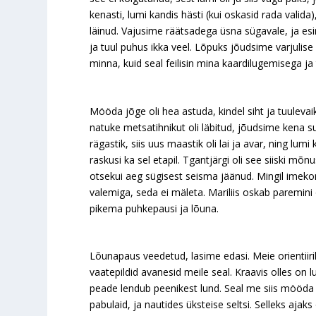
kenasti, lumi kandis hästi (kui oskasid rada valida),
läinud. Vajusime räätsadega üsna sügavale, ja esi
ja tuul puhus ikka veel. Lõpuks jõudsime varjulis
minna, kuid seal feilisin mina kaardilugemisega j
Mööda jõge oli hea astuda, kindel siht ja tuulevai
natuke metsatihnikut oli läbitud, jõudsime kena s
rägastik, siis uus maastik oli lai ja avar, ning lumi
raskusi ka sel etapil. Tgantjärgi oli see siiski mõ
otsekui aeg sügisest seisma jäänud. Mingil imeko
valemiga, seda ei mäleta. Mariliis oskab paremin
pikema puhkepausi ja lõuna.
Lõunapaus veedetud, lasime edasi. Meie orientiirik
vaatepildid avanesid meile seal. Kraavis olles on l
peade lendub peenikest lund. Seal me siis mööda k
pabulaid, ja nautides üksteise seltsi. Selleks aj