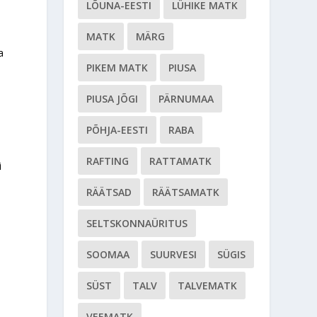
LÕUNA-EESTI
LÜHIKE MATK
MATK
MÄRG
a
PIKEM MATK
PIUSA
PIUSA JÕGI
PÄRNUMAA
PÕHJA-EESTI
RABA
RAFTING
RATTAMATK
i
RÄÄTSAD
RÄÄTSAMATK
SELTSKONNAÜRITUS
SOOMAA
SUURVESI
SÜGIS
SÜST
TALV
TALVEMATK
VEEMATK