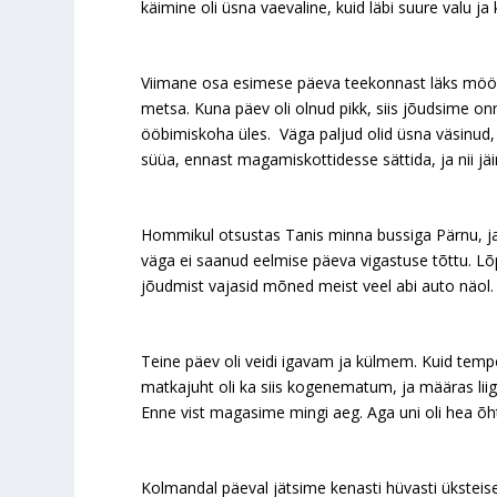
käimine oli üsna vaevaline, kuid läbi suure valu j
Viimane osa esimese päeva teekonnast läks mööda 
metsa. Kuna päev oli olnud pikk, siis jõudsime on
ööbimiskoha üles. Väga paljud olid üsna väsinud,
süüa, ennast magamiskottidesse sättida, ja nii 
Hommikul otsustas Tanis minna bussiga Pärnu, ja
väga ei saanud eelmise päeva vigastuse tõttu. L
jõudmist vajasid mõned meist veel abi auto näol.
Teine päev oli veidi igavam ja külmem. Kuid tempo 
matkajuht oli ka siis kogenematum, ja määras lii
Enne vist magasime mingi aeg. Aga uni oli hea õ
Kolmandal päeval jätsime kenasti hüvasti üksteise