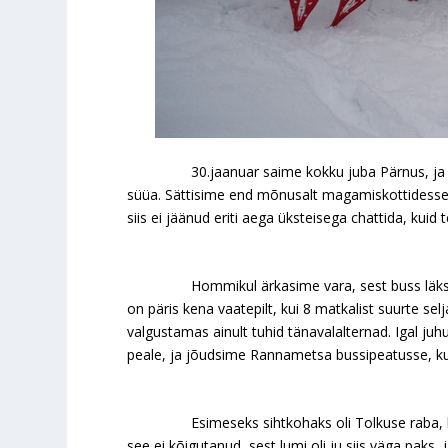
30.jaanuar saime kokku juba Pärnus, ja ööb
süüa. Sättisime end mõnusalt magamiskottidesse ä
siis ei jäänud eriti aega üksteisega chattida, kuid 
Hommikul ärkasime vara, sest buss läks juba k
on päris kena vaatepilt, kui 8 matkalist suurte 
valgustamas ainult tuhid tänavalalternad. Igal juh
peale, ja jõudsime Rannametsa bussipeatusse, kus
Esimeseks sihtkohaks oli Tolkuse raba, kus ol
see ei kõigutanud, sest lumi oli ju siis väga paks