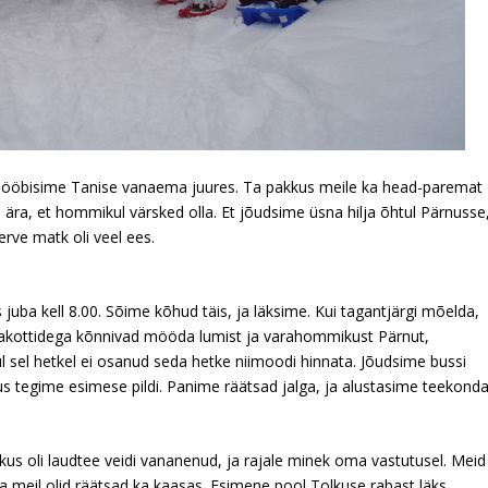
isime Tanise vanaema juures. Ta pakkus meile ka head-paremat
ra, et hommikul värsked olla. Et jõudsime üsna hilja õhtul Pärnusse
terve matk oli veel ees.
ell 8.00. Sõime kõhud täis, ja läksime. Kui tagantjärgi mõelda,
seljakottidega kõnnivad mööda lumist ja varahommikust Pärnut,
ul sel hetkel ei osanud seda hetke niimoodi hinnata. Jõudsime bussi
 tegime esimese pildi. Panime räätsad jalga, ja alustasime teekonda
i laudtee veidi vananenud, ja rajale minek oma vastutusel. Meid
, ja meil olid räätsad ka kaasas. Esimene pool Tolkuse rabast läks